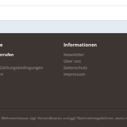
ce
Informationen
errufen
Newsletter
Über uns
 Zahlungsbedingungen
Datenschutz
ht
Impressum
zl. Mehrwertsteuer zzgl.
Versandkosten
und ggf. Nachnahmegebühren, wenn ni