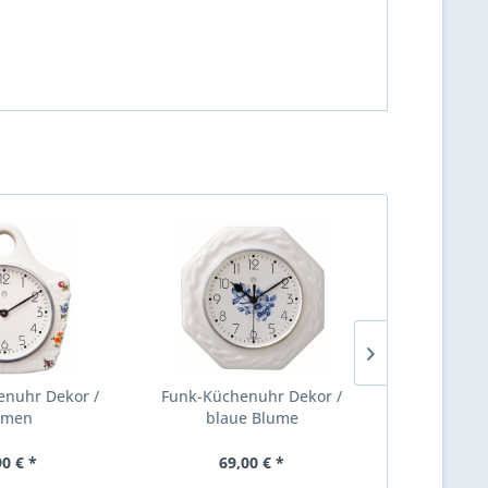
nuhr Dekor /
Funk-Küchenuhr Dekor /
Quarz-Küch
umen
blaue Blume
Zi
90 € *
69,00 € *
59