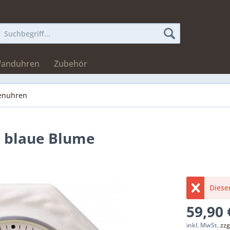
Wanduhren
Zubehör
enuhren
 blaue Blume
Dieser
59,90 
inkl. MwSt.
zzg