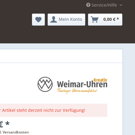
Service/Hilfe
Mein Konto
0,00 € *
 Artikel steht derzeit nicht zur Verfügung!
€ *
l. Versandkosten