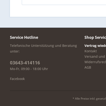
Service Hotline
Shop Servi
Telefonische Unterstützung und Beratung
Vertrag wied
Kontakt
unter:
Versand und
03643-414116
Widerrufsrec
AGB
Mo-Fr, 09:00 - 18:00 Uhr
Facebook
* Alle Preise inkl. geset